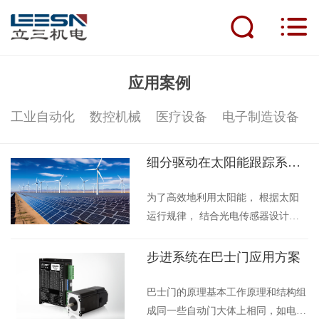
首页
应用案例
产品中心
工业自动化
数控机械
医疗设备
电子制造设备
新闻动态
细分驱动在太阳能跟踪系统上的应用
应用案例
为了高效地利用太阳能， 根据太阳
运行规律， 结合光电传感器设计以
服务支持
单片机为核心的 太阳能自动跟踪系
统。 首先进行硬件设计和系统控制
步进系统在巴士门应用方案
人才招聘
的软件实现， 然后深入地分析比较
步进电机 一般驱动和细分驱动对太
巴士门的原理基本工作原理和结构组
关于立三
阳能自动跟踪精度的影响。 研究结
成同一些自动门大体上相同，如电梯